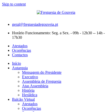
Skip to content
geral@freguesiadegouveia.pt
Horário Funcionamento: Seg. a Sex. - 09h - 12h30 -- 14h -
17h30
Atestados
Ocorrências
Contactos
Início
Autarquia
Mensagem do Presidente
Executivo
Assembleia de Freguesia
Atas Assembleia
História
Heráldica
Balcão Virtual
Atestados
Ocorrências