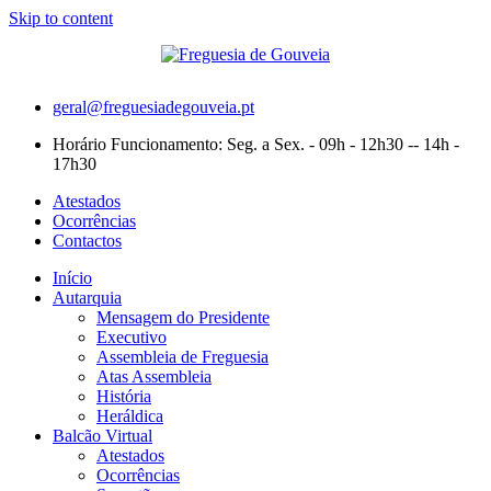
Skip to content
geral@freguesiadegouveia.pt
Horário Funcionamento: Seg. a Sex. - 09h - 12h30 -- 14h -
17h30
Atestados
Ocorrências
Contactos
Início
Autarquia
Mensagem do Presidente
Executivo
Assembleia de Freguesia
Atas Assembleia
História
Heráldica
Balcão Virtual
Atestados
Ocorrências