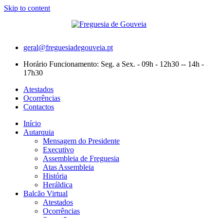
Skip to content
geral@freguesiadegouveia.pt
Horário Funcionamento: Seg. a Sex. - 09h - 12h30 -- 14h -
17h30
Atestados
Ocorrências
Contactos
Início
Autarquia
Mensagem do Presidente
Executivo
Assembleia de Freguesia
Atas Assembleia
História
Heráldica
Balcão Virtual
Atestados
Ocorrências