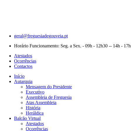
Skip
to
content
geral@freguesiadegouveia.pt
Horário Funcionamento: Seg. a Sex. - 09h - 12h30 -- 14h - 17
Atestados
Ocorrências
Contactos
Início
Autarquia
Mensagem do Presidente
Executivo
Assembleia de Freguesia
Atas Assembleia
História
Heráldica
Balcão Virtual
Atestados
Ocorrências