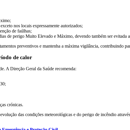
áximo;
 exceto nos locais expressamente autorizados;
enção de faúlhas;
 dias de perigo Muito Elevado e Máximo, devendo também ser evitada a u
amentos preventivos e mantenha a máxima vigilância, contribuindo para
íodo de calor
úde. A Direção Geral da Saúde recomenda:
 30;
ças crónicas.
lução das condições meteorológicas e do perigo de incêndio através da
 Emergência e Proteção Civil