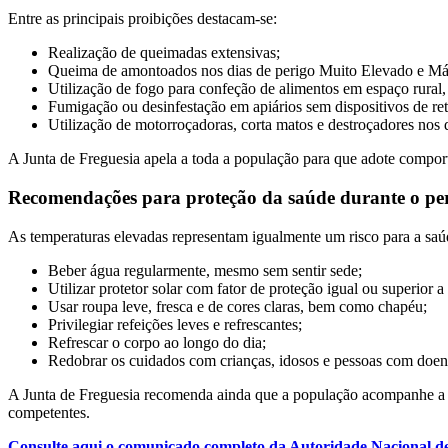
Entre as principais proibições destacam-se:
Realização de queimadas extensivas;
Queima de amontoados nos dias de perigo Muito Elevado e M
Utilização de fogo para confeção de alimentos em espaço rural,
Fumigação ou desinfestação em apiários sem dispositivos de ret
Utilização de motorroçadoras, corta matos e destroçadores nos
A Junta de Freguesia apela a toda a população para que adote comport
Recomendações para proteção da saúde durante o per
As temperaturas elevadas representam igualmente um risco para a sa
Beber água regularmente, mesmo sem sentir sede;
Utilizar protetor solar com fator de proteção igual ou superior a
Usar roupa leve, fresca e de cores claras, bem como chapéu;
Privilegiar refeições leves e refrescantes;
Refrescar o corpo ao longo do dia;
Redobrar os cuidados com crianças, idosos e pessoas com doen
A Junta de Freguesia recomenda ainda que a população acompanhe a evo
competentes.
Consulte aqui o comunicado completo da Autoridade Nacional de