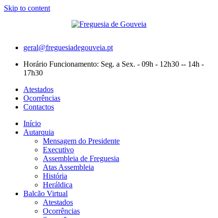
Skip to content
geral@freguesiadegouveia.pt
Horário Funcionamento: Seg. a Sex. - 09h - 12h30 -- 14h -
17h30
Atestados
Ocorrências
Contactos
Início
Autarquia
Mensagem do Presidente
Executivo
Assembleia de Freguesia
Atas Assembleia
História
Heráldica
Balcão Virtual
Atestados
Ocorrências